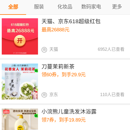
服装
化妆品
数码家电
更多
全部
天猫、京东618超级红包
最高26888元
天猫
6952人已查看
刀蔓茉莉新茶
领60券，到手29.9元
京东
110人已查看
小浣熊儿童洗发沐浴露
领7券，到手19.89元