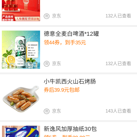
京东
132人已查看
德意全麦白啤酒*12罐
领44券，到手35元
京东
132人已查看
小牛凯西火山石烤肠
券后39.9元包邮
京东
143人已查看
新逸风加厚抽纸30包