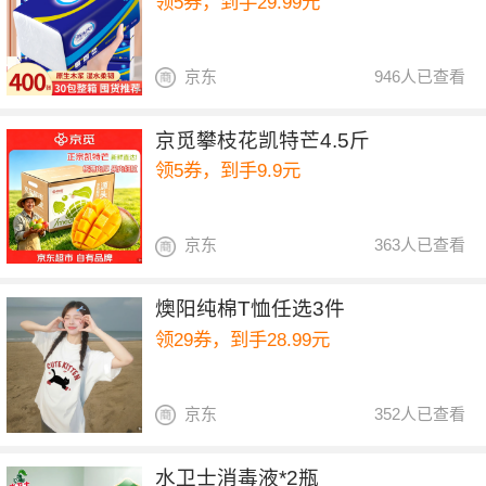
领5券，到手29.99元
京东
946人已查看
京觅攀枝花凯特芒4.5斤
领5券，到手9.9元
京东
363人已查看
燠阳纯棉T恤任选3件
领29券，到手28.99元
京东
352人已查看
水卫士消毒液*2瓶