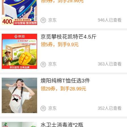
领5券，到手29.99元
京东
946人已查看
京觅攀枝花凯特芒4.5斤
领5券，到手9.9元
京东
363人已查看
燠阳纯棉T恤任选3件
领29券，到手28.99元
京东
352人已查看
水卫士消毒液*2瓶