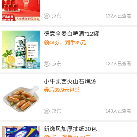
京东
132人已查看
德意全麦白啤酒*12罐
领44券，到手35元
京东
132人已查看
小牛凯西火山石烤肠
券后39.9元包邮
京东
143人已查看
新逸风加厚抽纸30包