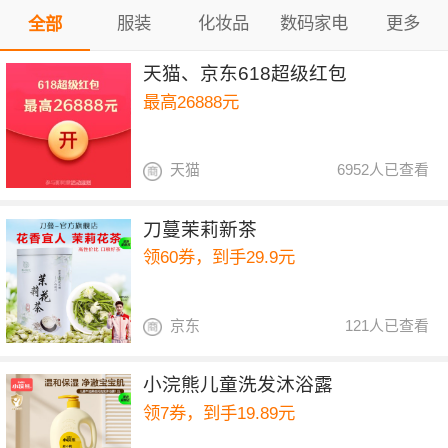
服装
化妆品
数码家电
更多
全部
天猫、京东618超级红包
最高26888元
天猫
6952人已查看
刀蔓茉莉新茶
领60券，到手29.9元
京东
121人已查看
小浣熊儿童洗发沐浴露
领7券，到手19.89元