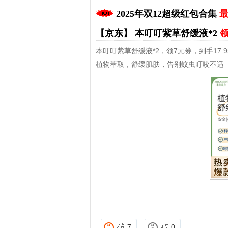
2025年双12超级红包合集
最
【京东】
本叮叮紫草舒缓液*2
领
本叮叮紫草舒缓液*2，领7元券，到手17.9
植物萃取，舒缓肌肤，告别蚊虫叮咬不适
拼多多优惠券+拼多多返利
7
0