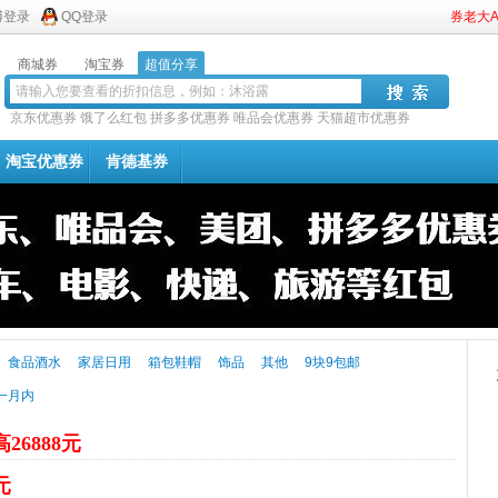
博登录
QQ登录
券老大
商城券
淘宝券
超值分享
京东优惠券
饿了么红包
拼多多优惠券
唯品会优惠券
天猫超市优惠券
淘宝优惠券
肯德基券
食品酒水
家居日用
箱包鞋帽
饰品
其他
9块9包邮
一月内
26888元
元