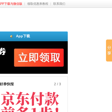
APP下载与微信版
领取优惠券教程
联系我们
App下载
好券快报
3
/
3