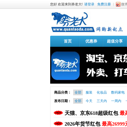
您好 欢迎来到券老大!
请登录
免费注册
微
首页
优惠券
超值分享
商品分类：
全部
服装
化妆品
数码家电
发布日期：
全部
今天
三天内
一周内
天猫、京东618超级红包
最高
2026年货节红包
最高26999