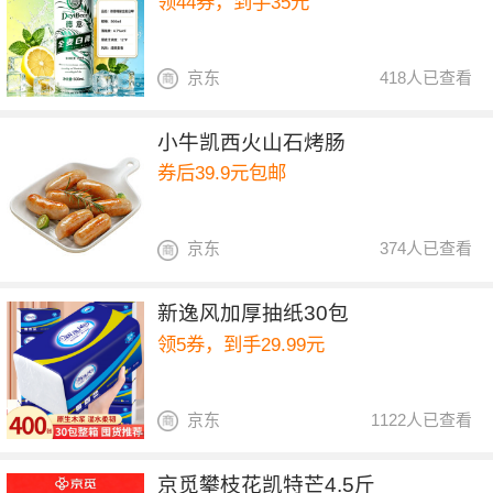
领44券，到手35元
京东
418人已查看
小牛凯西火山石烤肠
券后39.9元包邮
京东
374人已查看
新逸风加厚抽纸30包
领5券，到手29.99元
京东
1122人已查看
京觅攀枝花凯特芒4.5斤