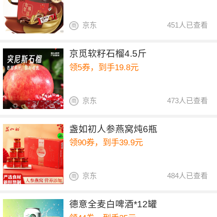
京东
451人已查看
京觅软籽石榴4.5斤
领5券，到手19.8元
京东
473人已查看
盏如初人参燕窝炖6瓶
领90券，到手39.9元
京东
484人已查看
德意全麦白啤酒*12罐