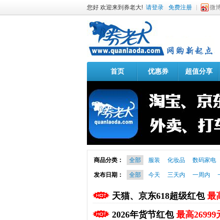
您好 欢迎来到券老大!
请登录
免费注册
微
首页
优惠券
超值分享
商品分类：
全部
服装
化妆品
数码家电
发布日期：
全部
今天
三天内
一周内
天猫、京东618超级红包
最高
2026年货节红包
最高26999