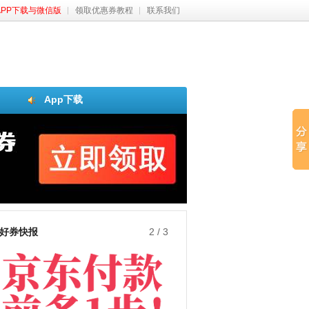
APP下载与微信版
领取优惠券教程
联系我们
App下载
好券快报
3
/
3