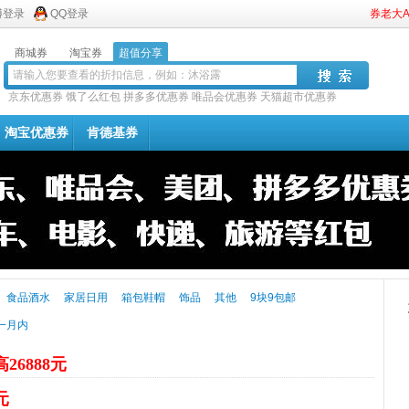
博登录
QQ登录
券老大
商城券
淘宝券
超值分享
京东优惠券
饿了么红包
拼多多优惠券
唯品会优惠券
天猫超市优惠券
淘宝优惠券
肯德基券
食品酒水
家居日用
箱包鞋帽
饰品
其他
9块9包邮
一月内
26888元
元