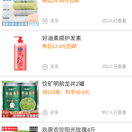
券后24.88元包邮
京东
253人已查看
好迪柔顺护发素
券后13.9元包邮
京东
253人已查看
饮矿明前龙井2罐
领210券，到手59.9元
京东
957人已查看
玖原农珍阳光玫瑰4斤