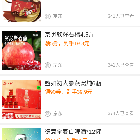
京东
341人已查看
京觅软籽石榴4.5斤
领5券，到手19.8元
京东
341人已查看
盏如初人参燕窝炖6瓶
领90券，到手39.9元
京东
374人已查看
德意全麦白啤酒*12罐