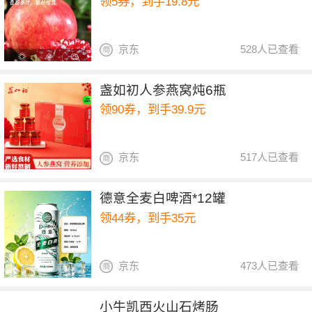
领5券，到手19.8元
京东
528人已查看
盏如初人参燕窝炖6瓶
领90券，到手39.9元
京东
517人已查看
德意全麦白啤酒*12罐
领44券，到手35元
京东
473人已查看
小牛凯西火山石烤肠