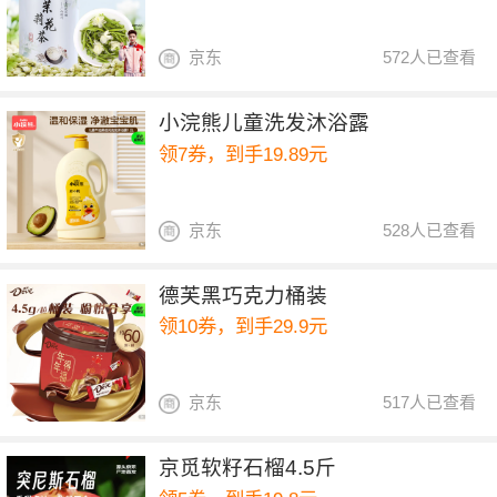
京东
572人已查看
小浣熊儿童洗发沐浴露
领7券，到手19.89元
京东
528人已查看
德芙黑巧克力桶装
领10券，到手29.9元
京东
517人已查看
京觅软籽石榴4.5斤