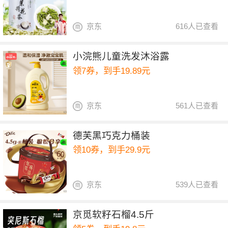
京东
616人已查看
小浣熊儿童洗发沐浴露
领7券，到手19.89元
京东
561人已查看
德芙黑巧克力桶装
领10券，到手29.9元
京东
539人已查看
京觅软籽石榴4.5斤