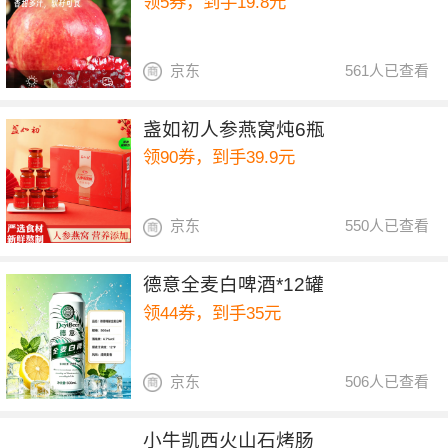
领5券，到手19.8元
京东
561人已查看
盏如初人参燕窝炖6瓶
领90券，到手39.9元
京东
550人已查看
德意全麦白啤酒*12罐
领44券，到手35元
京东
506人已查看
小牛凯西火山石烤肠