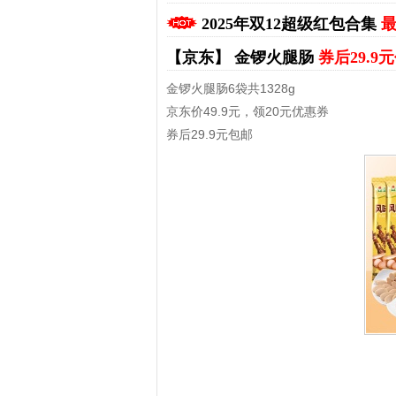
2025年双12超级红包合集
最
【京东】
金锣火腿肠
券后29.9
金锣火腿肠6袋共1328g
京东价49.9元，领20元优惠券
券后29.9元包邮
拼多多优惠券+拼多多返利
淘宝优惠券+淘宝返利