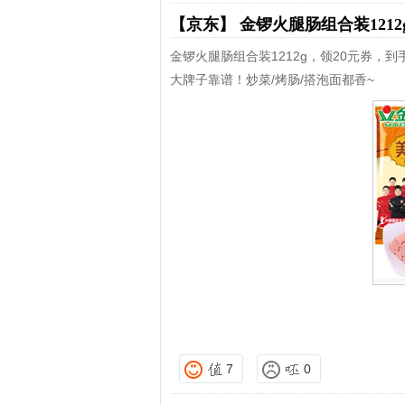
【京东】
金锣火腿肠组合装1212
金锣火腿肠组合装1212g，领20元券，到手
大牌子靠谱！炒菜/烤肠/搭泡面都香~
7
0