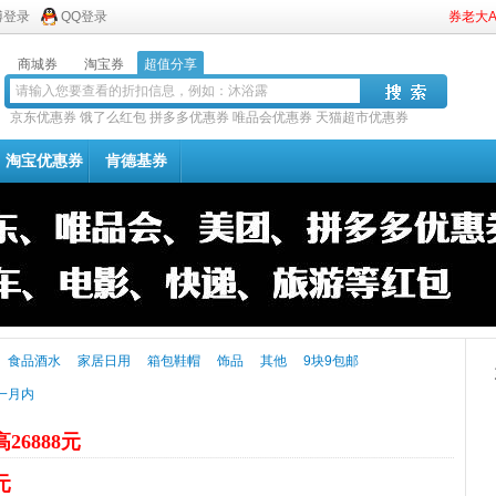
博登录
QQ登录
券老大
商城券
淘宝券
超值分享
京东优惠券
饿了么红包
拼多多优惠券
唯品会优惠券
天猫超市优惠券
淘宝优惠券
肯德基券
食品酒水
家居日用
箱包鞋帽
饰品
其他
9块9包邮
一月内
26888元
元