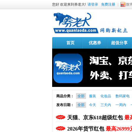
您好 欢迎来到券老大!
请登录
免费注册
微
首页
优惠券
超值分享
商品分类：
全部
服装
化妆品
数码家电
发布日期：
全部
今天
三天内
一周内
天猫、京东618超级红包
最高
2026年货节红包
最高26999