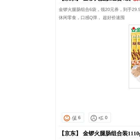
金锣火腿肠组合6袋，领20元券，到手29.
休闲零食，口感Q弹， 趁好价速囤
6
0
【京东】
金锣火腿肠组合装1110