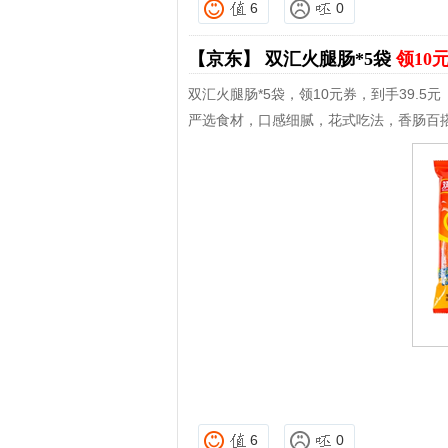
6
0
【京东】
双汇火腿肠*5袋
领10
双汇火腿肠*5袋，领10元券，到手39.5元
严选食材，口感细腻，花式吃法，香肠百
6
0