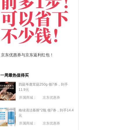
拼多多优惠券+拼多多返利
淘宝优惠券+淘宝返利
一周最热值得买
四菇爷鹿茸菇250g 领7券，到手
11.9元
所属商城：
京东优惠券
格绿清洁慕斯*2瓶 领7券，到手14.4
元
所属商城：
京东优惠券