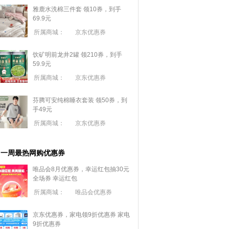
雅鹿水洗棉三件套 领10券，到手
69.9元
所属商城：
京东优惠券
饮矿明前龙井2罐 领210券，到手
59.9元
所属商城：
京东优惠券
芬腾可安纯棉睡衣套装 领50券，到
手49元
所属商城：
京东优惠券
一周最热网购优惠券
唯品会8月优惠券，幸运红包抽30元
全场券
幸运红包
所属商城：
唯品会优惠券
京东优惠券，家电领9折优惠券
家电
9折优惠券