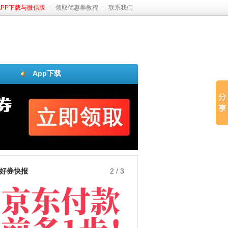
APP下载与微信版
领取优惠券教程
联系我们
App下载
好券快报
3
/
3