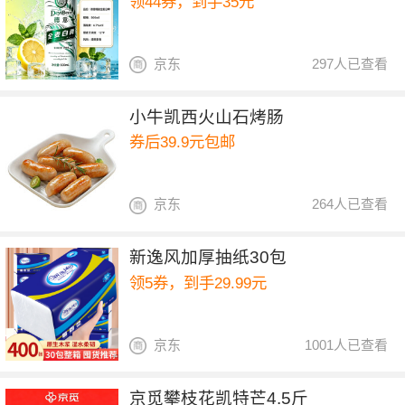
领44券，到手35元
京东
297人已查看
小牛凯西火山石烤肠
券后39.9元包邮
京东
264人已查看
新逸风加厚抽纸30包
领5券，到手29.99元
京东
1001人已查看
京觅攀枝花凯特芒4.5斤