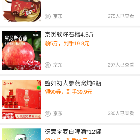
京东
275人已查看
京觅软籽石榴4.5斤
领5券，到手19.8元
京东
297人已查看
盏如初人参燕窝炖6瓶
领90券，到手39.9元
京东
330人已查看
德意全麦白啤酒*12罐