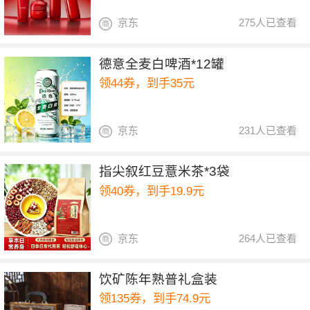
京东
275人已查看
德意全麦白啤酒*12罐
领44券，到手35元
京东
231人已查看
指尖叙红豆薏米茶*3袋
领40券，到手19.9元
京东
264人已查看
饮矿陈年熟普礼盒装
领135券，到手74.9元