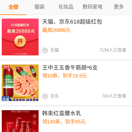
服装
化妆品
数码家电
更多
全部
天猫、京东618超级红包
最高26888元
天猫
7194人已查看
王中王五香牛筋肠*6支
领10券，到手19.9元
京东
704人已查看
韩束红蛮腰水乳
领140券，到手65元