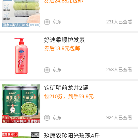
券后24.88元包邮
京东
231人已查看
好迪柔顺护发素
券后13.9元包邮
京东
253人已查看
饮矿明前龙井2罐
领210券，到手59.9元
京东
924人已查看
玖原农珍阳光玫瑰4斤