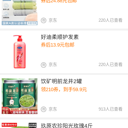
券后24.88元包邮
京东
220人已查看
好迪柔顺护发素
券后13.9元包邮
京东
220人已查看
饮矿明前龙井2罐
领210券，到手59.9元
京东
913人已查看
玖原农珍阳光玫瑰4斤