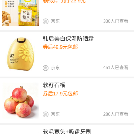
领5券，到手23.9元
京东
330人已查看
韩后美白保湿防晒霜
券后49.9元包邮
京东
451人已查看
软籽石榴
券后17.9元包邮
京东
286人已查看
软毛宽头+吸盘牙刷