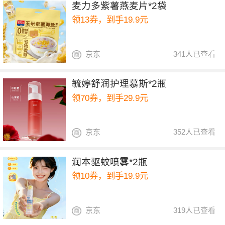
麦力多紫薯燕麦片*2袋
领13券，到手19.9元
京东
341人已查看
毓婷舒润护理慕斯*2瓶
领70券，到手29.9元
京东
352人已查看
润本驱蚊喷雾*2瓶
领10券，到手19.9元
京东
319人已查看