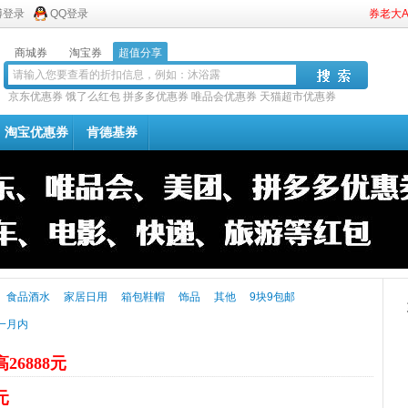
博登录
QQ登录
券老大
商城券
淘宝券
超值分享
京东优惠券
饿了么红包
拼多多优惠券
唯品会优惠券
天猫超市优惠券
淘宝优惠券
肯德基券
食品酒水
家居日用
箱包鞋帽
饰品
其他
9块9包邮
一月内
26888元
元