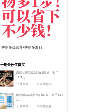
拼多多优惠券+拼多多返利
淘宝优惠券+淘宝返利
一周最热值得买
四菇爷鹿茸菇250g 领7券，到手
11.9元
所属商城：
京东优惠券
格绿清洁慕斯*2瓶 领7券，到手14.4
元
所属商城：
京东优惠券