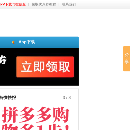
APP下载与微信版
领取优惠券教程
联系我们
App下载
好券快报
3
/
3