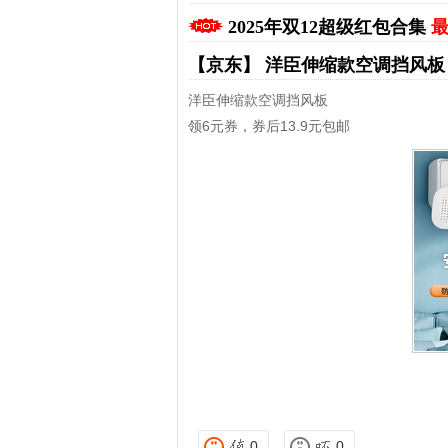
2025年双12超级红包合集
最
【京东】
洋臣伸缩款空调挡风
洋臣伸缩款空调挡风板
领6元券，券后13.9元包邮
拼多多优惠券+拼多多返利
淘宝优惠券+淘宝返利
0
0