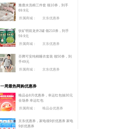
雅鹿水洗棉三件套 领10券，到手
69.9元
所属商城：
京东优惠券
饮矿明前龙井2罐 领210券，到手
59.9元
所属商城：
京东优惠券
芬腾可安纯棉睡衣套装 领50券，到
手49元
所属商城：
京东优惠券
一周最热网购优惠券
唯品会8月优惠券，幸运红包抽30元
全场券
幸运红包
所属商城：
唯品会优惠券
京东优惠券，家电领9折优惠券
家电
9折优惠券