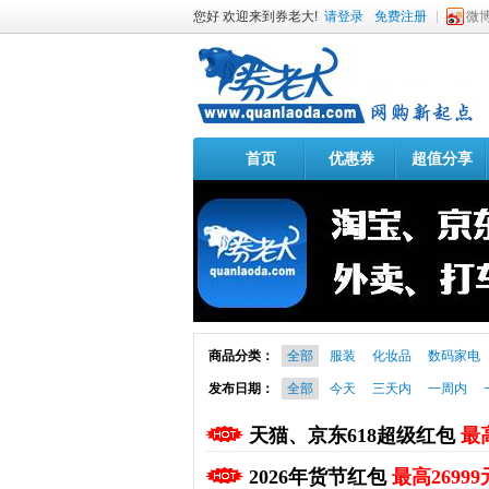
您好 欢迎来到券老大!
请登录
免费注册
微
首页
优惠券
超值分享
商品分类：
全部
服装
化妆品
数码家电
发布日期：
全部
今天
三天内
一周内
天猫、京东618超级红包
最高
2026年货节红包
最高26999