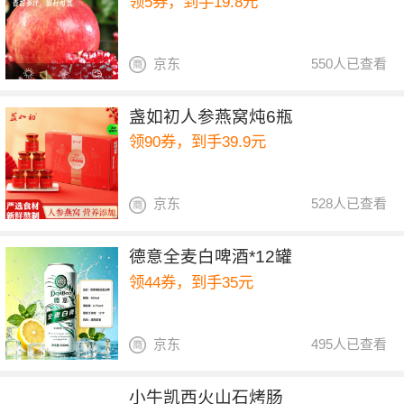
领5券，到手19.8元
京东
550人已查看
盏如初人参燕窝炖6瓶
领90券，到手39.9元
京东
528人已查看
德意全麦白啤酒*12罐
领44券，到手35元
京东
495人已查看
小牛凯西火山石烤肠