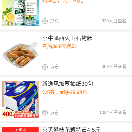
领44券，到手35元
京东
330人已查看
小牛凯西火山石烤肠
券后39.9元包邮
京东
308人已查看
新逸风加厚抽纸30包
领5券，到手29.99元
京东
1034人已查看
京觅攀枝花凯特芒4.5斤