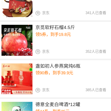
京东
341人已查看
京觅软籽石榴4.5斤
领5券，到手19.8元
京东
352人已查看
盏如初人参燕窝炖6瓶
领90券，到手39.9元
京东
385人已查看
德意全麦白啤酒*12罐