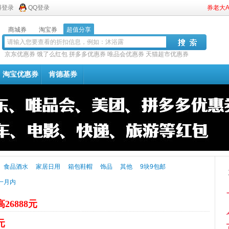
博登录
QQ登录
券老大
商城券
淘宝券
超值分享
京东优惠券
饿了么红包
拼多多优惠券
唯品会优惠券
天猫超市优惠券
淘宝优惠券
肯德基券
食品酒水
家居日用
箱包鞋帽
饰品
其他
9块9包邮
一月内
26888元
元