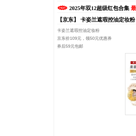
2025年双12超级红包合集
最
【京东】
卡姿兰遮瑕控油定妆
卡姿兰遮瑕控油定妆粉
京东价109元，领50元优惠券
券后59元包邮
拼多多优惠券+拼多多返利
淘宝优惠券+淘宝返利