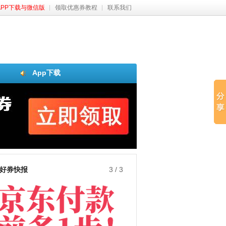
APP下载与微信版
领取优惠券教程
联系我们
App下载
好券快报
3
/
3