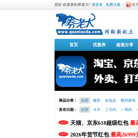
您好 欢迎来到券老大!
请登录
免费注册
微
首页
优惠券
超值分享
商品分类：
全部
服装
化妆品
数码家电
发布日期：
全部
今天
三天内
一周内
天猫、京东618超级红包
最高
2026年货节红包
最高26999