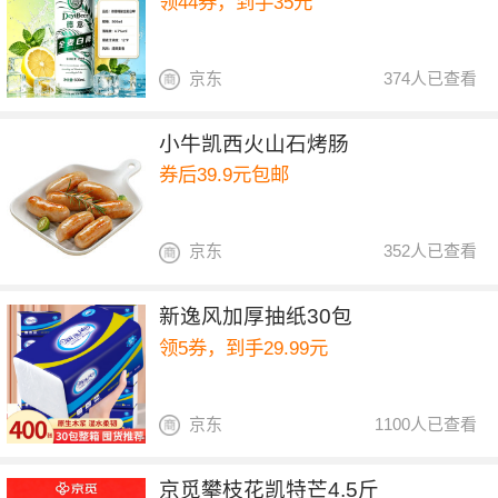
领44券，到手35元
京东
374人已查看
小牛凯西火山石烤肠
券后39.9元包邮
京东
352人已查看
新逸风加厚抽纸30包
领5券，到手29.99元
京东
1100人已查看
京觅攀枝花凯特芒4.5斤