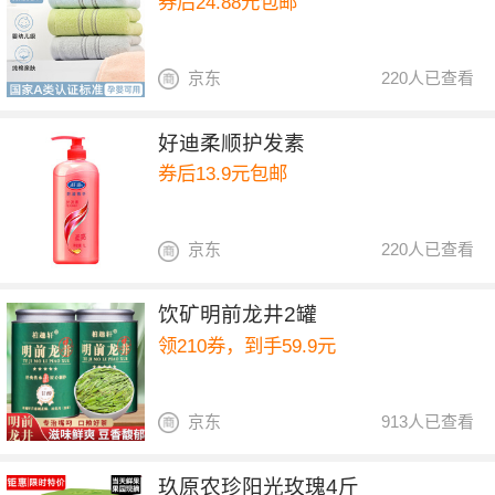
券后24.88元包邮
京东
220人已查看
好迪柔顺护发素
券后13.9元包邮
京东
220人已查看
饮矿明前龙井2罐
领210券，到手59.9元
京东
913人已查看
玖原农珍阳光玫瑰4斤