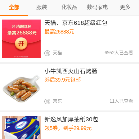
服装
化妆品
数码家电
更多
全部
天猫、京东618超级红包
最高26888元
天猫
6952人已查看
小牛凯西火山石烤肠
券后39.9元包邮
京东
11人已查看
新逸风加厚抽纸30包
领5券，到手29.99元