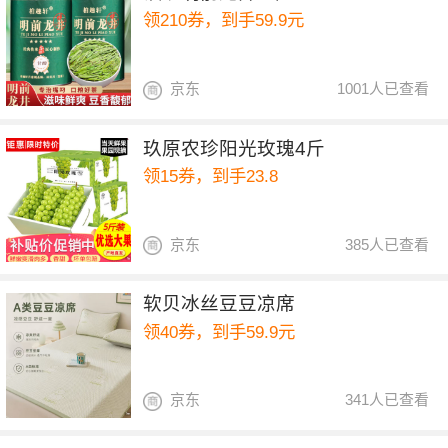
领210券，到手59.9元
京东
1001人已查看
玖原农珍阳光玫瑰4斤
领15券，到手23.8
京东
385人已查看
软贝冰丝豆豆凉席
领40券，到手59.9元
京东
341人已查看