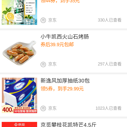
领44券，到手35元
京东
330人已查看
小牛凯西火山石烤肠
券后39.9元包邮
京东
297人已查看
新逸风加厚抽纸30包
领5券，到手29.99元
京东
1023人已查看
京觅攀枝花凯特芒4.5斤