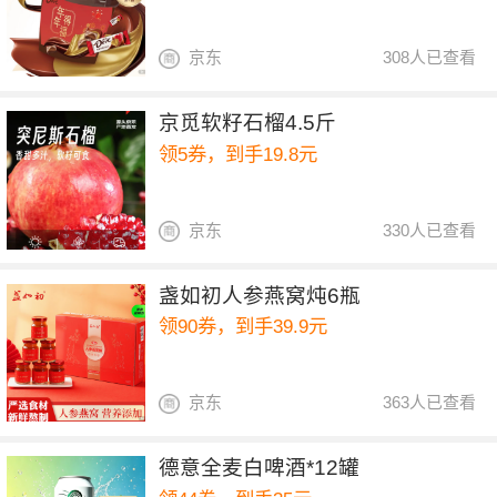
京东
308人已查看
京觅软籽石榴4.5斤
领5券，到手19.8元
京东
330人已查看
盏如初人参燕窝炖6瓶
领90券，到手39.9元
京东
363人已查看
德意全麦白啤酒*12罐