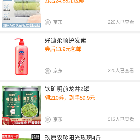
券后24.88元包邮
京东
220人已查看
好迪柔顺护发素
券后13.9元包邮
京东
220人已查看
饮矿明前龙井2罐
领210券，到手59.9元
京东
913人已查看
玖原农珍阳光玫瑰4斤