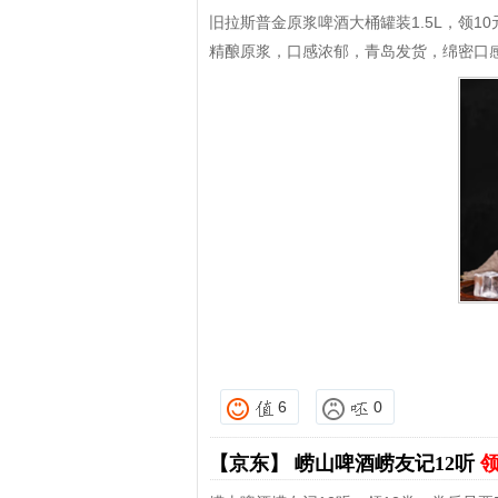
旧拉斯普金原浆啤酒大桶罐装1.5L，领10
精酿原浆，口感浓郁，青岛发货，绵密口
6
0
【京东】
崂山啤酒崂友记12听
领