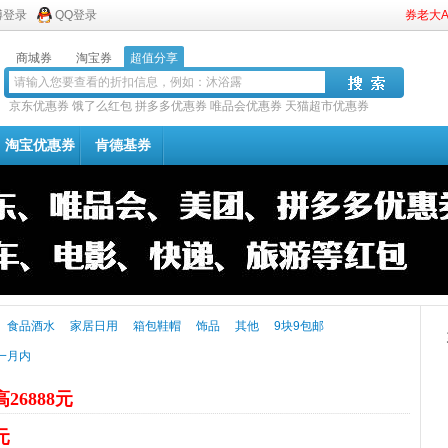
博登录
QQ登录
券老大
商城券
淘宝券
超值分享
京东优惠券
饿了么红包
拼多多优惠券
唯品会优惠券
天猫超市优惠券
淘宝优惠券
肯德基券
食品酒水
家居日用
箱包鞋帽
饰品
其他
9块9包邮
一月内
26888元
元