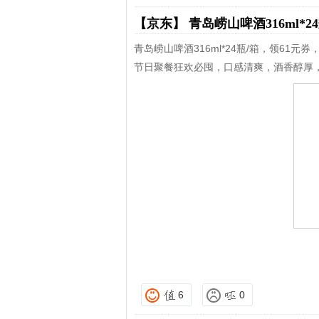
【京东】
青岛崂山啤酒316ml*2
青岛崂山啤酒316ml*24瓶/箱，领61元券
节日聚餐狂欢必囤，口感清爽，酒香醇厚
6
0