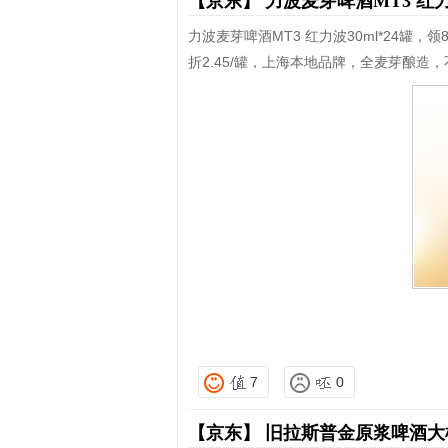
【京东】
力波麦芽啤酒MT3 红力波
力波麦芽啤酒MT3 红力波30ml*24罐，
折2.45/罐，上海本地品牌，全麦芽酿造
7
0
【京东】
旧拉斯普金原浆啤酒大桶