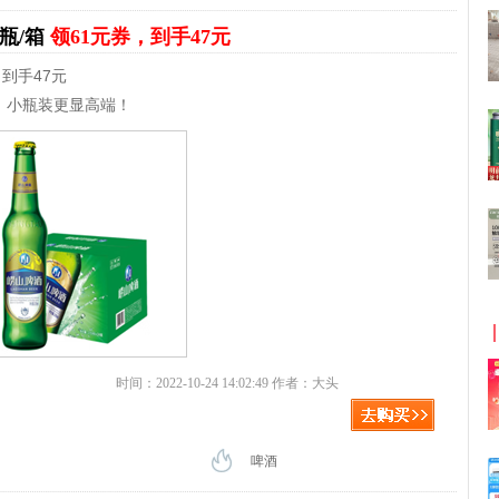
4瓶/箱
领61元券，到手47元
，到手47元
，小瓶装更显高端！
时间：2022-10-24 14:02:49 作者：大头
啤酒