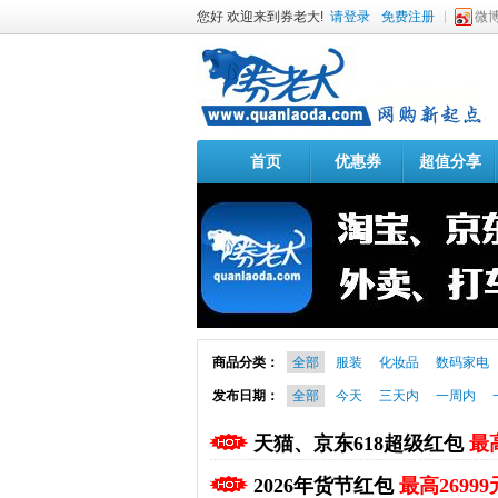
您好 欢迎来到券老大!
请登录
免费注册
微
首页
优惠券
超值分享
商品分类：
全部
服装
化妆品
数码家电
发布日期：
全部
今天
三天内
一周内
天猫、京东618超级红包
最高
2026年货节红包
最高26999