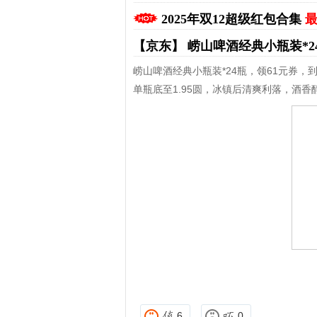
2025年双12超级红包合集
最
【京东】
崂山啤酒经典小瓶装*2
崂山啤酒经典小瓶装*24瓶，领61元券，到
单瓶底至1.95圆，冰镇后清爽利落，酒香
拼多多优惠券+拼多多返利
淘宝优惠券+淘宝返利
6
0