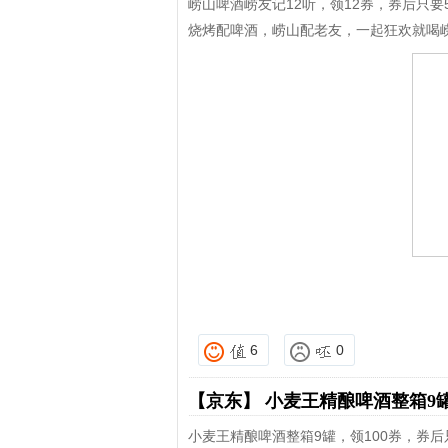
崂山啤酒崂友记12听，领12券，券后只要
烧烤配啤酒，崂山配老友，一起狂欢就喝
6
0
【京东】
小麦王精酿啤酒整箱9
小麦王精酿啤酒整箱9罐，领100券，券后只