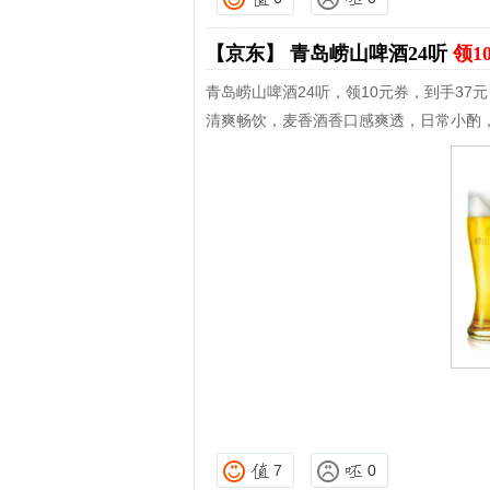
【京东】
青岛崂山啤酒24听
领1
青岛崂山啤酒24听，领10元券，到手37元
清爽畅饮，麦香酒香口感爽透，日常小酌
7
0