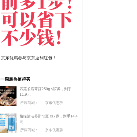
拼多多优惠券+拼多多返利
淘宝优惠券+淘宝返利
一周最热值得买
四菇爷鹿茸菇250g 领7券，到手
11.9元
所属商城：
京东优惠券
格绿清洁慕斯*2瓶 领7券，到手14.4
元
所属商城：
京东优惠券