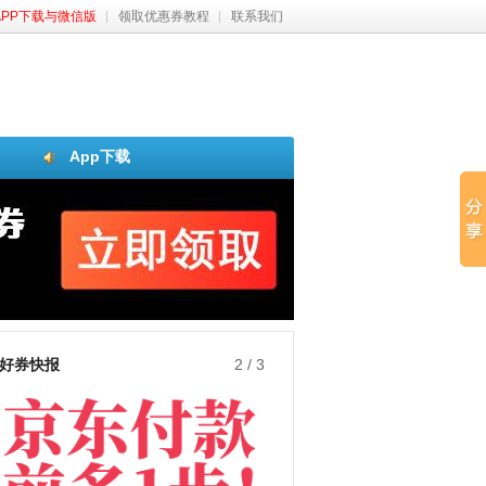
APP下载与微信版
领取优惠券教程
联系我们
App下载
好券快报
3
/
3