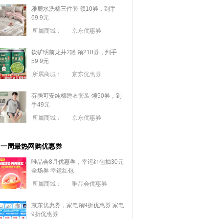
雅鹿水洗棉三件套 领10券，到手
69.9元
所属商城：
京东优惠券
饮矿明前龙井2罐 领210券，到手
59.9元
所属商城：
京东优惠券
芬腾可安纯棉睡衣套装 领50券，到
手49元
所属商城：
京东优惠券
一周最热网购优惠券
唯品会8月优惠券，幸运红包抽30元
全场券
幸运红包
所属商城：
唯品会优惠券
京东优惠券，家电领9折优惠券
家电
9折优惠券