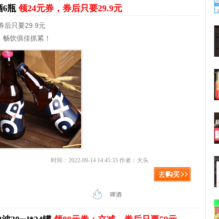
酒6瓶
领24元券，券后只要29.9元
后只要29.9元
，畅饮俱佳抓紧！
时间：2022-09-14 14:45:33 作者：大头
啤酒