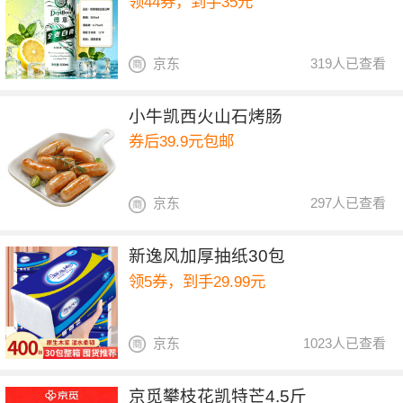
领44券，到手35元
京东
319人已查看
小牛凯西火山石烤肠
券后39.9元包邮
京东
297人已查看
新逸风加厚抽纸30包
领5券，到手29.99元
京东
1023人已查看
京觅攀枝花凯特芒4.5斤