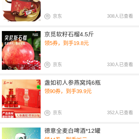
京东
308人已查看
京觅软籽石榴4.5斤
领5券，到手19.8元
京东
330人已查看
盏如初人参燕窝炖6瓶
领90券，到手39.9元
京东
352人已查看
德意全麦白啤酒*12罐