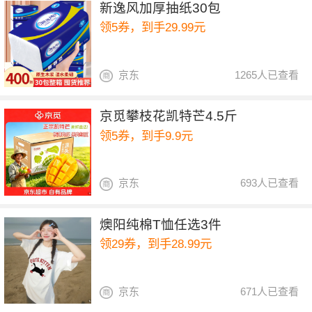
新逸风加厚抽纸30包
领5券，到手29.99元
京东
1265人已查看
京觅攀枝花凯特芒4.5斤
领5券，到手9.9元
京东
693人已查看
燠阳纯棉T恤任选3件
领29券，到手28.99元
京东
671人已查看