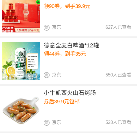
领90券，到手39.9元
京东
627人已查看
德意全麦白啤酒*12罐
领44券，到手35元
京东
550人已查看
小牛凯西火山石烤肠
券后39.9元包邮
京东
528人已查看