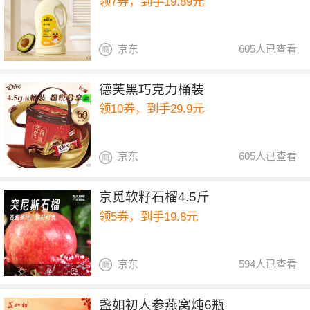
领7券，到手19.89元
京东
605人已查看
德芙黑巧克力桶装
领10券，到手29.9元
京东
605人已查看
京觅软籽石榴4.5斤
领5券，到手19.8元
京东
594人已查看
盏如初人参燕窝炖6瓶