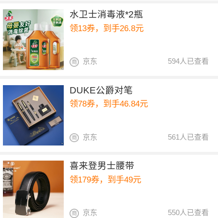
水卫士消毒液*2瓶
领13券，到手26.8元
京东
594人已查看
DUKE公爵对笔
领78券，到手46.84元
京东
561人已查看
喜来登男士腰带
领179券，到手49元
京东
550人已查看