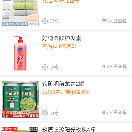
券后24.88元包邮
京东
253人已查看
好迪柔顺护发素
券后13.9元包邮
京东
253人已查看
饮矿明前龙井2罐
领210券，到手59.9元
京东
957人已查看
玖原农珍阳光玫瑰4斤