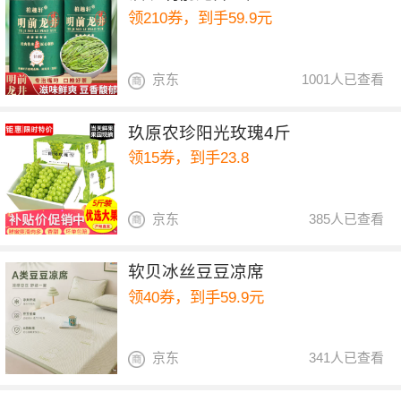
领210券，到手59.9元
京东
1001人已查看
玖原农珍阳光玫瑰4斤
领15券，到手23.8
京东
385人已查看
软贝冰丝豆豆凉席
领40券，到手59.9元
京东
341人已查看