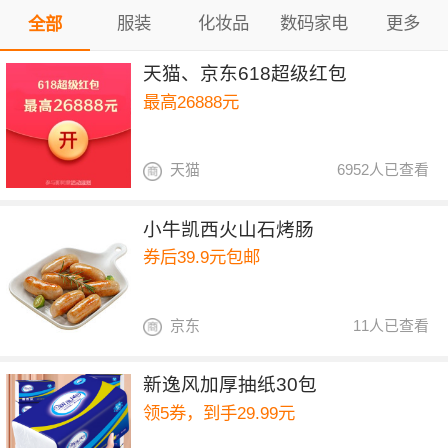
服装
化妆品
数码家电
更多
全部
天猫、京东618超级红包
最高26888元
天猫
6952人已查看
小牛凯西火山石烤肠
券后39.9元包邮
京东
11人已查看
新逸风加厚抽纸30包
领5券，到手29.99元