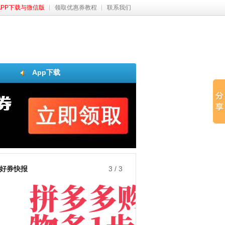
APP下载与微信版
领取优惠券教程
联系我们
App下载
好券快报
3
/
3