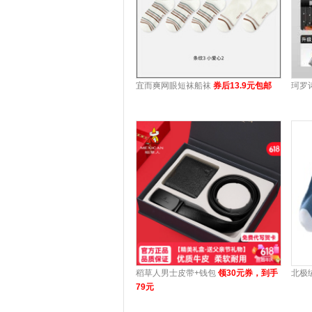
宜而爽网眼短袜船袜
券后13.9元包邮
珂罗
稻草人男士皮带+钱包
领30元券，到手
北极
79元