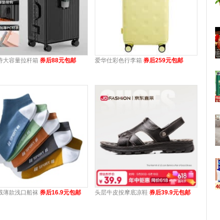
诗大容量拉杆箱
券后88元包邮
爱华仕彩色行李箱
券后259元包邮
绒薄款浅口船袜
券后16.9元包邮
头层牛皮按摩底凉鞋
券后39.9元包邮