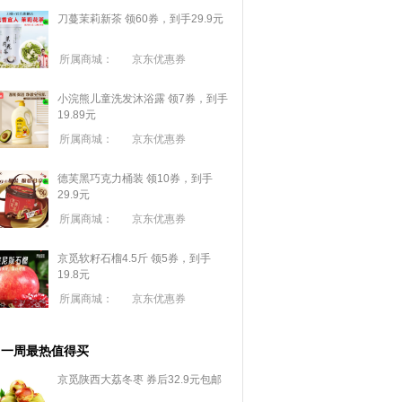
刀蔓茉莉新茶 领60券，到手29.9元
所属商城：
京东优惠券
小浣熊儿童洗发沐浴露 领7券，到手
19.89元
所属商城：
京东优惠券
德芙黑巧克力桶装 领10券，到手
29.9元
所属商城：
京东优惠券
京觅软籽石榴4.5斤 领5券，到手
19.8元
所属商城：
京东优惠券
一周最热值得买
京觅陕西大荔冬枣 券后32.9元包邮