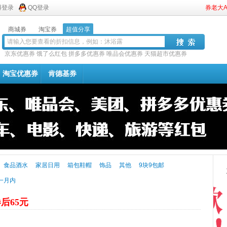
博登录
QQ登录
券老大
商城券
淘宝券
超值分享
京东优惠券
饿了么红包
拼多多优惠券
唯品会优惠券
天猫超市优惠券
淘宝优惠券
肯德基券
食品酒水
家居日用
箱包鞋帽
饰品
其他
9块9包邮
一月内
后65元