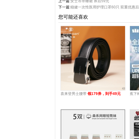
上一篇:
女士吊带睡裙 券后59元
下一篇:
稳健一次性医用护理口罩60只 双重优惠后2
您可能还喜欢
喜来登男士腰带
领179券，到手49元
蕉下