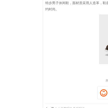
特步男子休闲鞋，面材质采用人造革，鞋底
约时尚。
拼多多优惠券+拼多多返利
淘宝优惠券+淘宝返利