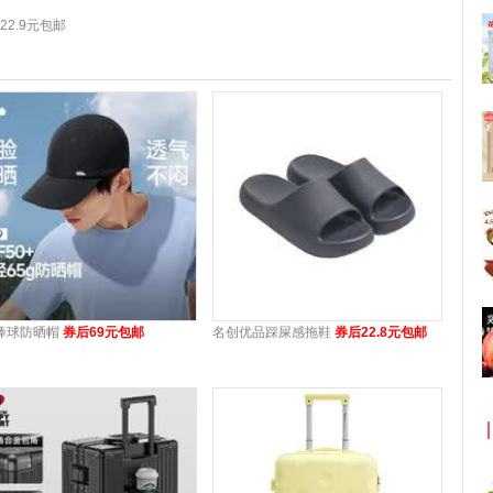
2.9元包邮
棒球防晒帽
券后69元包邮
名创优品踩屎感拖鞋
券后22.8元包邮