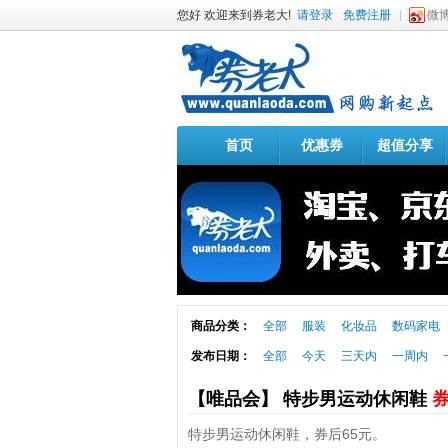
您好 欢迎来到券老大!
请登录
免费注册
微
首页
优惠券
超值分享
商品分类：
全部
服装
化妆品
数码家电
发布日期：
全部
今天
三天内
一周内
【唯品会】 特步男运动休闲鞋
券
特步男运动休闲鞋，券后65元。