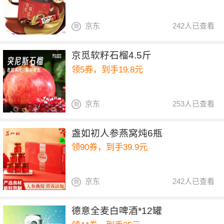
京东
242人已查看
京觅软籽石榴4.5斤
领5券，到手19.8元
京东
253人已查看
盏如初人参燕窝炖6瓶
领90券，到手39.9元
京东
242人已查看
德意全麦白啤酒*12罐