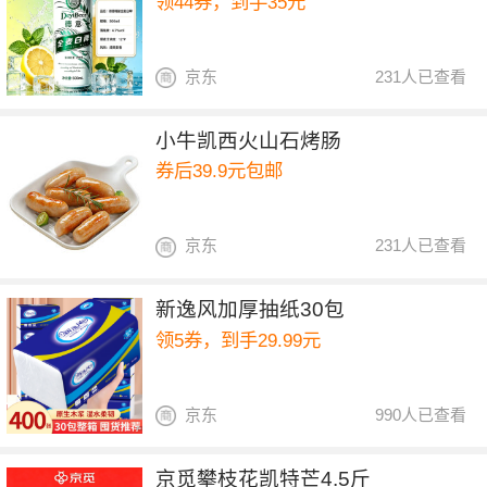
领44券，到手35元
京东
231人已查看
小牛凯西火山石烤肠
券后39.9元包邮
京东
231人已查看
新逸风加厚抽纸30包
领5券，到手29.99元
京东
990人已查看
京觅攀枝花凯特芒4.5斤