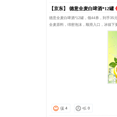
【京东】
德意全麦白啤酒*12罐
德意全麦白啤酒*12罐，领44券，到手35
全麦原料，绵密泡沫，顺滑入口，冰镇下
4
0