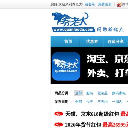
您好 欢迎来到券老大!
请登录
免费注册
微
首页
优惠券
超值分享
商品分类：
全部
服装
化妆品
数码家电
发布日期：
全部
今天
三天内
一周内
天猫、京东618超级红包
最高
2026年货节红包
最高26999