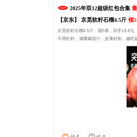
2025年双12超级红包合集
最
【京东】
京觅软籽石榴4.5斤
领5
京觅软籽石榴4.5斤，领5券，到手19.8元
不用吐籽，满嘴爆甜汁，皮薄好剥，越吃
拼多多优惠券+拼多多返利
淘宝优惠券+淘宝返利
4
0