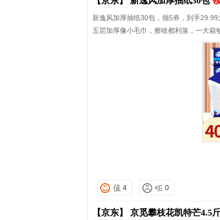
【京东】
新逸风加厚抽纸30包
领
新逸风加厚抽纸30包，领5券，到手29.99
五层加厚像小毛巾，擦啥都利落，一大箱
4
0
【京东】
京觅攀枝花凯特芒4.5