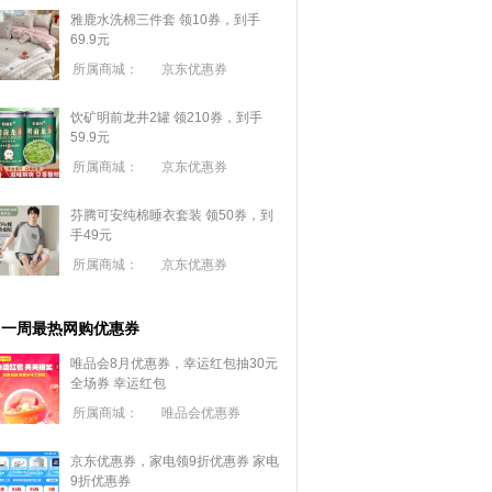
雅鹿水洗棉三件套 领10券，到手
69.9元
所属商城：
京东优惠券
饮矿明前龙井2罐 领210券，到手
59.9元
所属商城：
京东优惠券
芬腾可安纯棉睡衣套装 领50券，到
手49元
所属商城：
京东优惠券
一周最热网购优惠券
唯品会8月优惠券，幸运红包抽30元
全场券
幸运红包
所属商城：
唯品会优惠券
京东优惠券，家电领9折优惠券
家电
9折优惠券