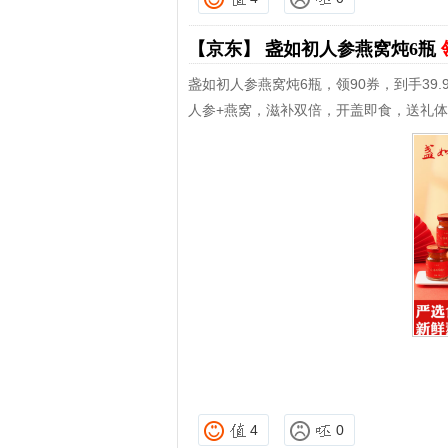
【京东】
盏如初人参燕窝炖6瓶
盏如初人参燕窝炖6瓶，领90券，到手39.
人参+燕窝，滋补双倍，开盖即食，送礼
4
0