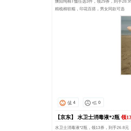
燠阳纯棉T恤任选3件，领29券，到手28.9
精梳棉软糯，印花百搭，男女同款可选
4
0
【京东】
水卫士消毒液*2瓶
领1
水卫士消毒液*2瓶，领13券，到手26.8元