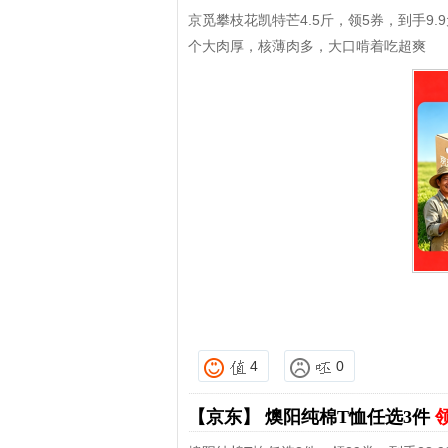
京觅攀枝花凯特芒4.5斤，领5券，到手9.
个大肉厚，核薄肉多，大口啃着吃超爽
4
0
【京东】
燠阳纯棉T恤任选3件
领