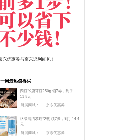
拼多多优惠券+拼多多返利
淘宝优惠券+淘宝返利
一周最热值得买
四菇爷鹿茸菇250g 领7券，到手
11.9元
所属商城：
京东优惠券
格绿清洁慕斯*2瓶 领7券，到手14.4
元
所属商城：
京东优惠券