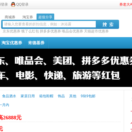
博登录
QQ登录
券老大
商城券
淘宝券
超值分享
京东优惠券
饿了么红包
拼多多优惠券
唯品会优惠券
天猫超市优惠券
淘宝优惠券
肯德基券
食品酒水
家居日用
箱包鞋帽
饰品
其他
9块9包邮
一月内
26888元
元