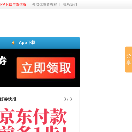
APP下载与微信版
领取优惠券教程
联系我们
App下载
好券快报
3
/
3