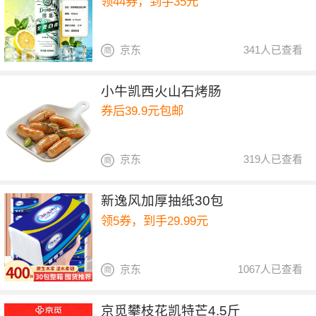
领44券，到手35元
京东
341人已查看
小牛凯西火山石烤肠
券后39.9元包邮
京东
319人已查看
新逸风加厚抽纸30包
领5券，到手29.99元
京东
1067人已查看
京觅攀枝花凯特芒4.5斤