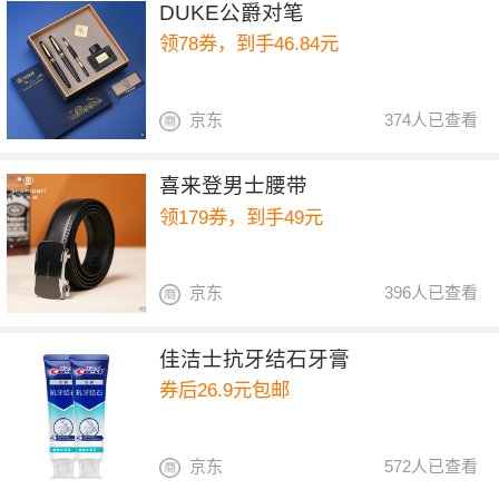
DUKE公爵对笔
领78券，到手46.84元
京东
374人已查看
喜来登男士腰带
领179券，到手49元
京东
396人已查看
佳洁士抗牙结石牙膏
券后26.9元包邮
京东
572人已查看