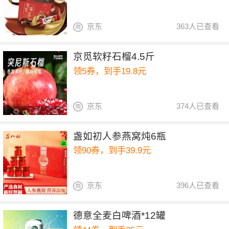
京东
363人已查看
京觅软籽石榴4.5斤
领5券，到手19.8元
京东
374人已查看
盏如初人参燕窝炖6瓶
领90券，到手39.9元
京东
396人已查看
德意全麦白啤酒*12罐