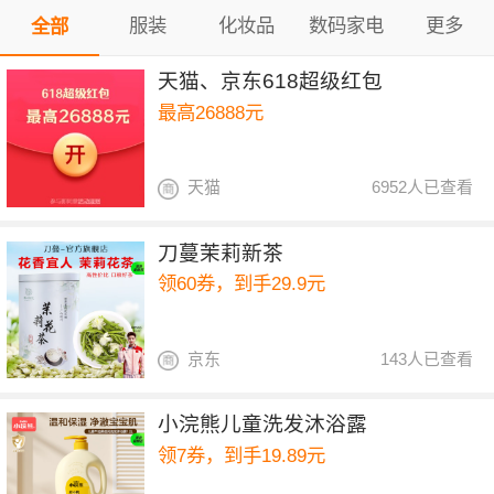
服装
化妆品
数码家电
更多
全部
天猫、京东618超级红包
最高26888元
天猫
6952人已查看
刀蔓茉莉新茶
领60券，到手29.9元
京东
143人已查看
小浣熊儿童洗发沐浴露
领7券，到手19.89元