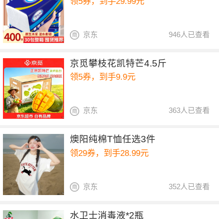
领5券，到手29.99元
京东
946人已查看
京觅攀枝花凯特芒4.5斤
领5券，到手9.9元
京东
363人已查看
燠阳纯棉T恤任选3件
领29券，到手28.99元
京东
352人已查看
水卫士消毒液*2瓶