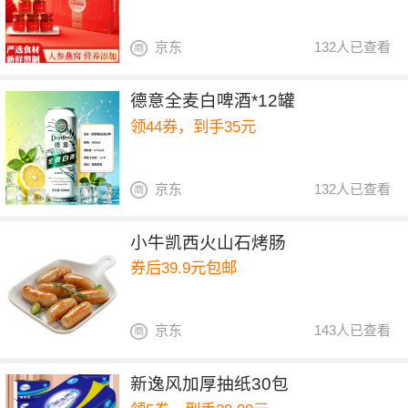
京东
132人已查看
德意全麦白啤酒*12罐
领44券，到手35元
京东
132人已查看
小牛凯西火山石烤肠
券后39.9元包邮
京东
143人已查看
新逸风加厚抽纸30包