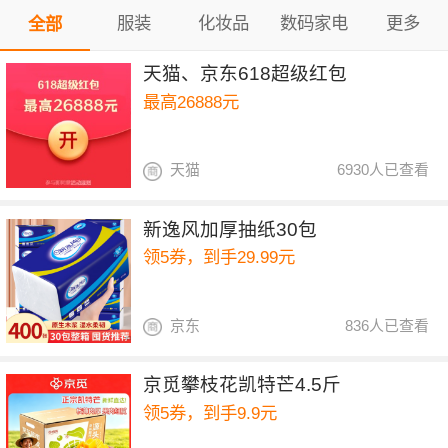
服装
化妆品
数码家电
更多
全部
天猫、京东618超级红包
最高26888元
天猫
6930人已查看
新逸风加厚抽纸30包
领5券，到手29.99元
京东
836人已查看
京觅攀枝花凯特芒4.5斤
领5券，到手9.9元