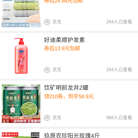
券后24.88元包邮
京东
264人已查看
好迪柔顺护发素
券后13.9元包邮
京东
264人已查看
饮矿明前龙井2罐
领210券，到手59.9元
京东
968人已查看
玖原农珍阳光玫瑰4斤