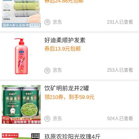
券后24.88元包邮
京东
231人已查看
好迪柔顺护发素
券后13.9元包邮
京东
253人已查看
饮矿明前龙井2罐
领210券，到手59.9元
京东
924人已查看
玖原农珍阳光玫瑰4斤