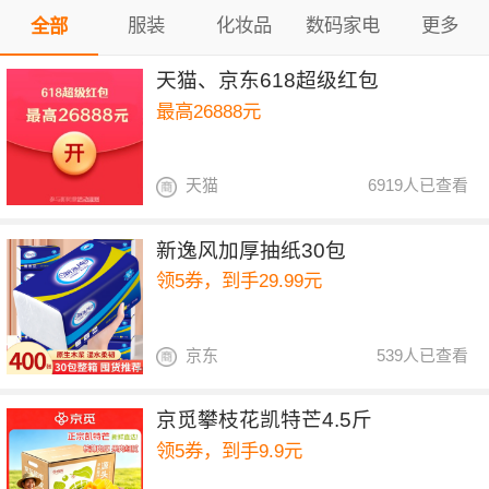
服装
化妆品
数码家电
更多
全部
天猫、京东618超级红包
最高26888元
天猫
6919人已查看
新逸风加厚抽纸30包
领5券，到手29.99元
京东
539人已查看
京觅攀枝花凯特芒4.5斤
领5券，到手9.9元