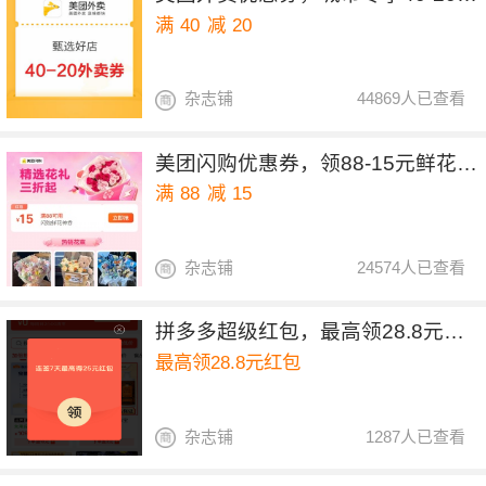
满
40
减
20
杂志铺
44869人已查看
美团闪购优惠券，领88-15元鲜花优惠券
满
88
减
15
杂志铺
24574人已查看
拼多多超级红包，最高领28.8元红包
最高领28.8元红包
杂志铺
1287人已查看