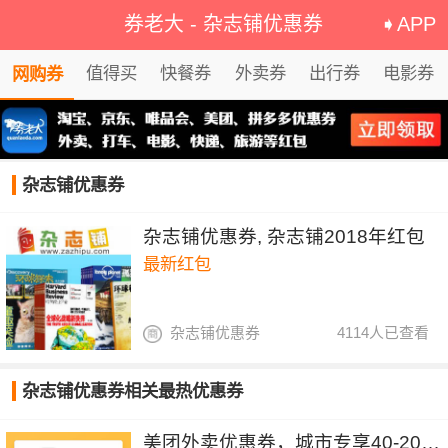
券老大
-
杂志铺优惠券
➧APP
值得买
快餐券
外卖券
出行券
电影券
网购券
杂志铺优惠券
杂志铺优惠券, 杂志铺2018年红包
最新红包
杂志铺优惠券
4114人已查看
杂志铺优惠券相关最热优惠券
美团外卖优惠券，城市专享40-20&30-15元红包