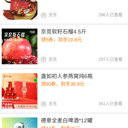
京东
286人已查看
京觅软籽石榴4.5斤
领5券，到手19.8元
京东
297人已查看
盏如初人参燕窝炖6瓶
领90券，到手39.9元
京东
341人已查看
德意全麦白啤酒*12罐