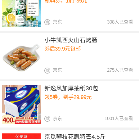
领44券，到手35元
京东
308人已查看
小牛凯西火山石烤肠
券后39.9元包邮
京东
275人已查看
新逸风加厚抽纸30包
领5券，到手29.99元
京东
1001人已查看
京觅攀枝花凯特芒4.5斤