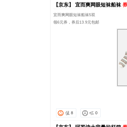
【京东】
宜而爽网眼短袜船袜
券
宜而爽网眼短袜船袜5双
领6元券，券后13.9元包邮
8
0