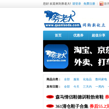
您好 欢迎来到券老大!
请登录
免费注册
微
首页
优惠券
超值分享
商品分类：
全部
服装
化妆品
数码家电
发布日期：
全部
今天
三天内
一周内
森马情侣鞋德训鞋勃肯鞋
券
361清仓鞋子合集
券后55.