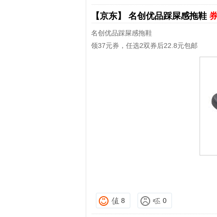
【京东】
名创优品踩屎感拖鞋
券
名创优品踩屎感拖鞋
领37元券，任选2双券后22.8元包邮
8
0