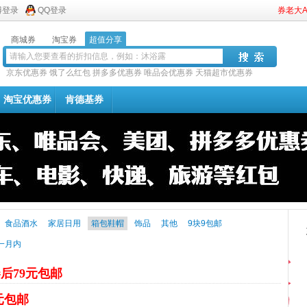
博登录
QQ登录
券老大
商城券
淘宝券
超值分享
京东优惠券
饿了么红包
拼多多优惠券
唯品会优惠券
天猫超市优惠券
淘宝优惠券
肯德基券
食品酒水
家居日用
箱包鞋帽
饰品
其他
9块9包邮
一月内
后79元包邮
2元包邮