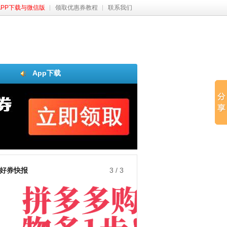
APP下载与微信版
领取优惠券教程
联系我们
App下载
好券快报
3
/
3