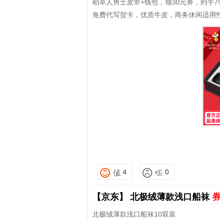
稻草人男士皮带+钱包，领30元券，到手7
免费代写贺卡，优质牛皮，商务休闲适用
4
0
【京东】
北极绒薄款浅口船袜
券
北极绒薄款浅口船袜10双装