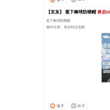
【京东】
蕉下棒球防晒帽
券后6
蕉下棒球防晒帽
领40元券，券后69元包邮
8
0