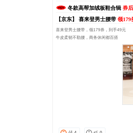
冬款高帮加绒板鞋合辑
券后
【京东】
喜来登男士腰带
领17
喜来登男士腰带，领179券，到手49元
牛皮柔韧不勒腰，商务休闲都百搭
拼多多优惠券+拼多多返利
淘宝优惠券+淘宝返利
4
0