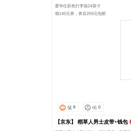
爱华仕彩色行李箱24英寸
领140元券，券后259元包邮
8
0
【京东】
稻草人男士皮带+钱包