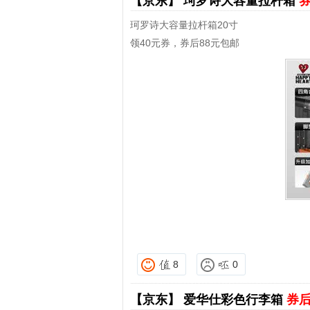
【京东】
珂罗诗大容量拉杆箱
券
珂罗诗大容量拉杆箱20寸
领40元券，券后88元包邮
8
0
【京东】
爱华仕彩色行李箱
券后