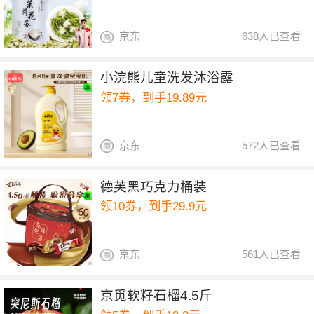
京东
638人已查看
小浣熊儿童洗发沐浴露
领7券，到手19.89元
京东
572人已查看
德芙黑巧克力桶装
领10券，到手29.9元
京东
561人已查看
京觅软籽石榴4.5斤