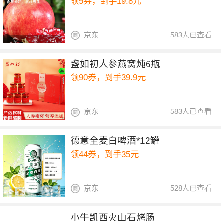
领5券，到手19.8元
京东
583人已查看
盏如初人参燕窝炖6瓶
领90券，到手39.9元
京东
583人已查看
德意全麦白啤酒*12罐
领44券，到手35元
京东
528人已查看
小牛凯西火山石烤肠