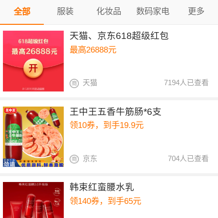
服装
化妆品
数码家电
更多
全部
天猫、京东618超级红包
最高26888元
天猫
7194人已查看
王中王五香牛筋肠*6支
领10券，到手19.9元
京东
704人已查看
韩束红蛮腰水乳
领140券，到手65元