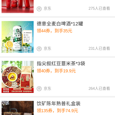
京东
275人已查看
德意全麦白啤酒*12罐
领44券，到手35元
京东
231人已查看
指尖叙红豆薏米茶*3袋
领40券，到手19.9元
京东
264人已查看
饮矿陈年熟普礼盒装
领135券，到手74.9元