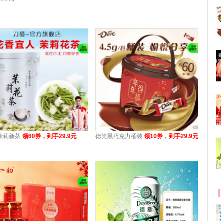
茉莉新茶
领60券，到手29.9元
德芙黑巧克力桶装
领10券，到手29.9元