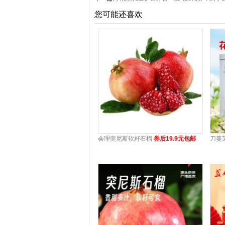
您可能还喜欢
会理突尼斯软籽石榴
券后19.9元包邮
刀蔓