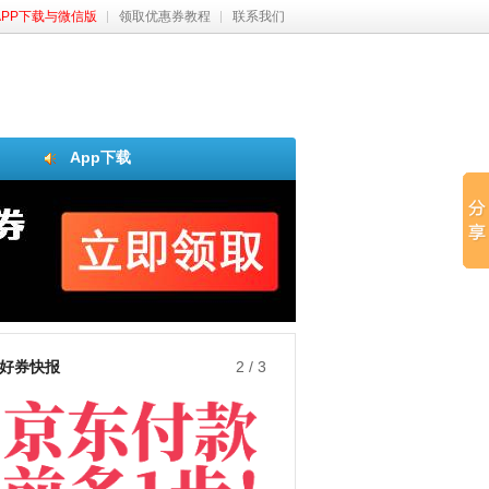
APP下载与微信版
领取优惠券教程
联系我们
App下载
好券快报
3
/
3