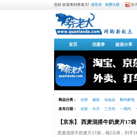
您好 欢迎来到券老大!
请登录
免费注册
微
首页
优惠券
超值分享
商品分类：
全部
服装
化妆品
数码家电
发布日期：
全部
今天
三天内
一周内
【京东】 西麦混搭牛奶麦片17
西麦混搭牛奶麦片17袋，领2元券，到手16