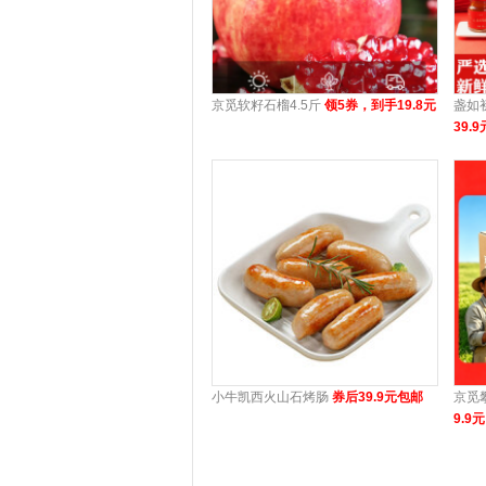
京觅软籽石榴4.5斤
领5券，到手19.8元
盏如
39.9
小牛凯西火山石烤肠
券后39.9元包邮
京觅
9.9元