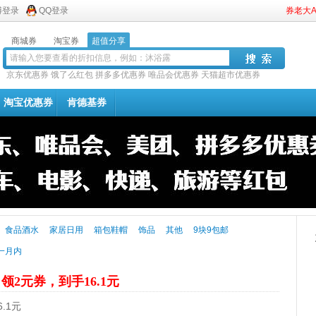
博登录
QQ登录
券老大
商城券
淘宝券
超值分享
京东优惠券
饿了么红包
拼多多优惠券
唯品会优惠券
天猫超市优惠券
淘宝优惠券
肯德基券
食品酒水
家居日用
箱包鞋帽
饰品
其他
9块9包邮
一月内
袋
领2元券，到手16.1元
.1元