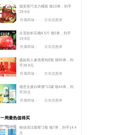
德芙黑巧克力桶装 领10券，到手
29.9元
所属商城：
京东优惠券
京觅软籽石榴4.5斤 领5券，到手
19.8元
所属商城：
京东优惠券
盏如初人参燕窝炖6瓶 领90券，到
手39.9元
所属商城：
京东优惠券
德意全麦白啤酒*12罐 领44券，到
手35元
所属商城：
京东优惠券
一周最热值得买
格绿清洁慕斯*2瓶 领7券，到手14.4
元