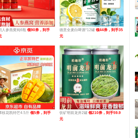
初人参燕窝炖6瓶
领90券，到手
德意全麦白啤酒*12罐
领44券，到手35
元
元
攀枝花凯特芒4.5斤
领5券，到手
饮矿明前龙井2罐
领210券，到手59.9
元