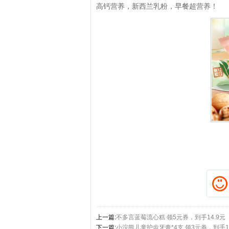
高钙营养，新西兰乳粉，早餐超营养！
拼多多优惠券+拼多多返利
上一篇:
不多言蓝莓流心糕 领5元券，到手14.9元
下一篇:
小浣熊儿童护齿牙膏*4支 领3元券，到手16