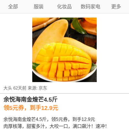
全部
服装
化妆品
数码家电
更多
大头
62天前
来源:
京东
余悦海南金煌芒4.5斤
领5元券，到手12.9元
余悦海南金煌芒4.5斤，领5元券，到手12.9元
肉厚核薄，甜蜜多汁，大咬一口，满口飙汁！速冲！