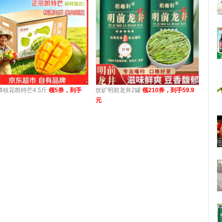
攀枝花凯特芒4.5斤
领5券，到手
饮矿明前龙井2罐
领210券，到手59.9
元