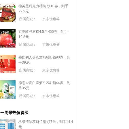
德芙黑巧克力桶装 领10券，到手
29.9元
所属商城：
京东优惠券
京觅软籽石榴4.5斤 领5券，到手
19.8元
所属商城：
京东优惠券
盏如初人参燕窝炖6瓶 领90券，到
手39.9元
所属商城：
京东优惠券
德意全麦白啤酒*12罐 领44券，到
手35元
所属商城：
京东优惠券
一周最热值得买
格绿清洁慕斯*2瓶 领7券，到手14.4
元