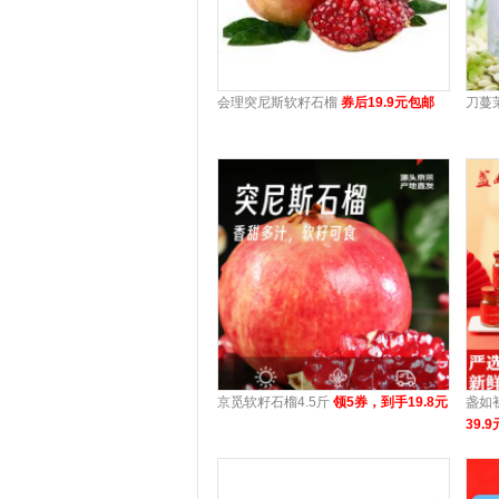
会理突尼斯软籽石榴
券后19.9元包邮
刀蔓
京觅软籽石榴4.5斤
领5券，到手19.8元
盏如
39.9