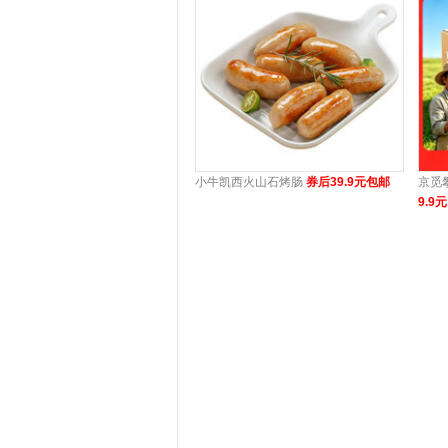
小牛凯西火山石烤肠
券后39.9元包邮
京觅
9.9元