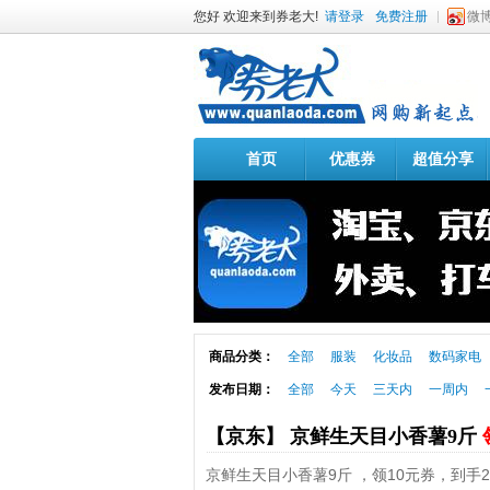
您好 欢迎来到券老大!
请登录
免费注册
微
首页
优惠券
超值分享
商品分类：
全部
服装
化妆品
数码家电
发布日期：
全部
今天
三天内
一周内
【京东】 京鲜生天目小香薯9斤
京鲜生天目小香薯9斤 ，领10元券，到手29