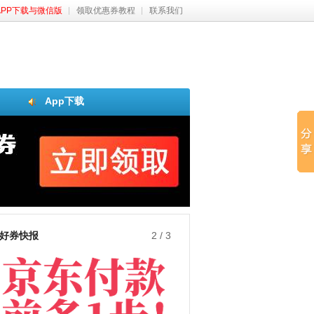
APP下载与微信版
领取优惠券教程
联系我们
App下载
好券快报
2
/
3