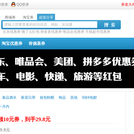
博登录
QQ登录
券老大
商城券
淘宝券
超值分享
京东优惠券
饿了么红包
拼多多优惠券
唯品会优惠券
天猫超市优惠券
淘宝优惠券
肯德基券
食品酒水
家居日用
箱包鞋帽
饰品
其他
9块9包邮
一月内
领10元券，到手29.8元
.8元