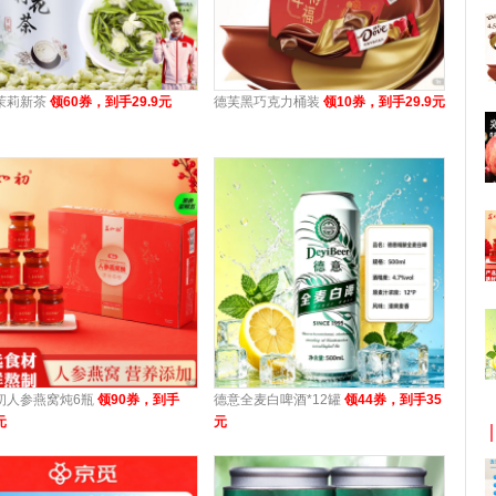
茉莉新茶
领60券，到手29.9元
德芙黑巧克力桶装
领10券，到手29.9元
初人参燕窝炖6瓶
领90券，到手
德意全麦白啤酒*12罐
领44券，到手35
元
元