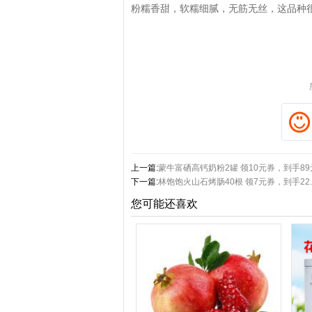
粉糯香甜，软糯细腻，无筋无丝，这品种
拼多多优惠券+拼多多返
上一篇:
蒙牛富硒高钙奶粉2罐 领10元券，到手89
下一篇:
林饱饱火山石烤肠40根 领7元券，到手22.
您可能还喜欢