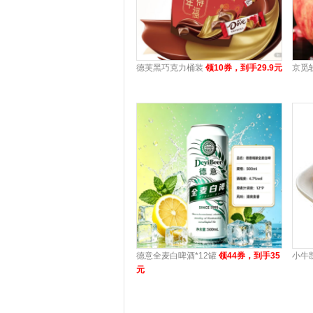
德芙黑巧克力桶装
领10券，到手29.9元
京觅
德意全麦白啤酒*12罐
领44券，到手35
小牛
元