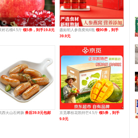
软籽石榴4.5斤
领5券，到手19.8元
盏如初人参燕窝炖6瓶
领90券，到手
39.9元
凯西火山石烤肠
券后39.9元包邮
京觅攀枝花凯特芒4.5斤
领5券，到手
9.9元