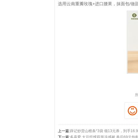
选用云南重瓣玫瑰+进口腰果，抹面包/做
上一篇:
薛记炒货山楂条*3袋 领13元券，到手16.
下一篇:
多喜爱 大豆纤维双面凉感被 券后69元包