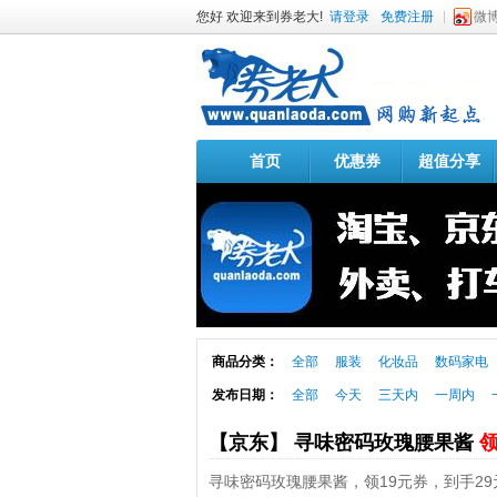
您好 欢迎来到券老大!
请登录
免费注册
微
首页
优惠券
超值分享
商品分类：
全部
服装
化妆品
数码家电
发布日期：
全部
今天
三天内
一周内
【京东】 寻味密码玫瑰腰果酱
领
寻味密码玫瑰腰果酱，领19元券，到手29