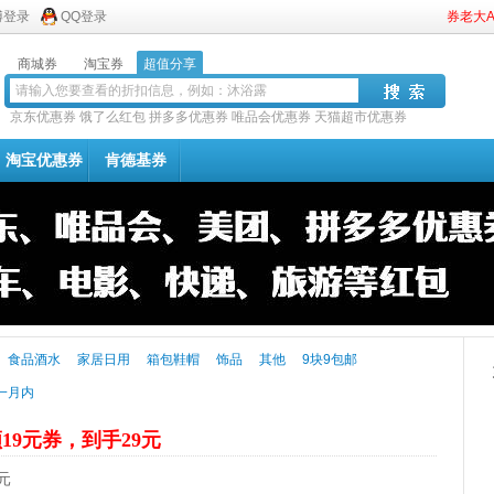
博登录
QQ登录
券老大
商城券
淘宝券
超值分享
京东优惠券
饿了么红包
拼多多优惠券
唯品会优惠券
天猫超市优惠券
淘宝优惠券
肯德基券
食品酒水
家居日用
箱包鞋帽
饰品
其他
9块9包邮
一月内
19元券，到手29元
元