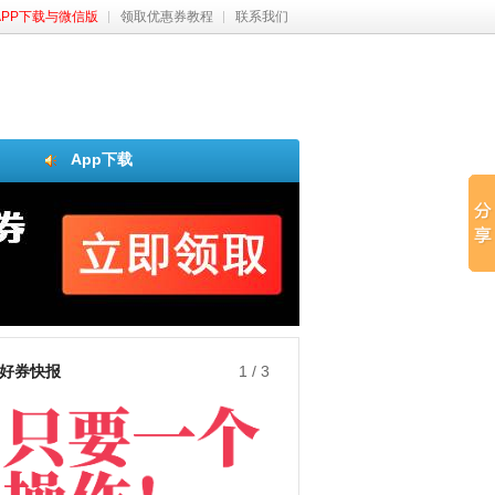
APP下载与微信版
领取优惠券教程
联系我们
App下载
好券快报
1
/
3