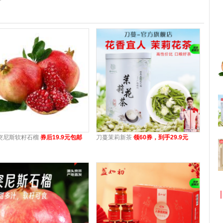
突尼斯软籽石榴
券后19.9元包邮
刀蔓茉莉新茶
领60券，到手29.9元