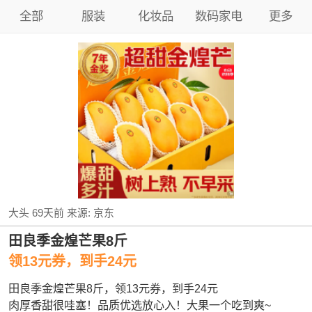
全部
服装
化妆品
数码家电
更多
大头
69天前
来源:
京东
田良季金煌芒果8斤
领13元券，到手24元
田良季金煌芒果8斤，领13元券，到手24元
肉厚香甜很哇塞！品质优选放心入！大果一个吃到爽~