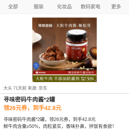
全部
服装
化妆品
数码家电
更多
大头
71天前
来源:
京东
寻味密码牛肉酱*2罐
领26元券，到手42.8元
寻味密码牛肉酱*2罐，领26元券，到手42.8元
鲜牛肉含量≥50%，肉粒紧实，香味扑鼻，拌饭有食欲！