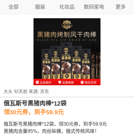
全部
服装
化妆品
数码家电
更多
大头
92天前
来源:
京东
俄瓦斯号黑猪肉棒*12袋
领30元券，到手59.9元
俄瓦斯号黑猪肉棒*12袋，领30元券，到手59.9元
黑猪肉含量95%，肉丝纵横，俄式传统风味！