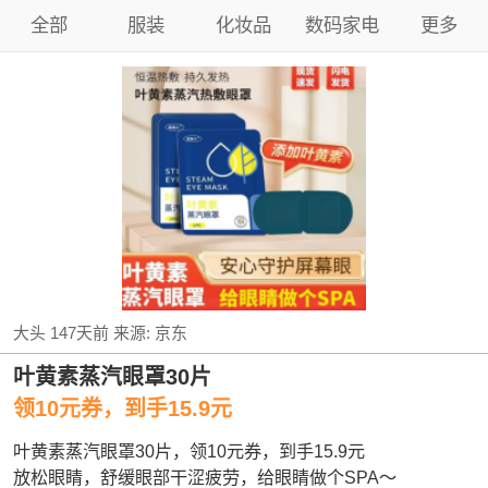
全部
服装
化妆品
数码家电
更多
大头
147天前
来源:
京东
叶黄素蒸汽眼罩30片
领10元券，到手15.9元
叶黄素蒸汽眼罩30片，领10元券，到手15.9元
放松眼睛，舒缓眼部干涩疲劳，给眼睛做个SPA～