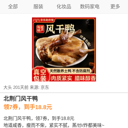
全部
服装
化妆品
数码家电
更多
大头
201天前
来源:
京东
北荆门风干鸭
领7券，到手18.8元
北荆门风干鸭，领7券，到手18.8元
地道咸香，瘦而不柴，紧实不腻，蒸/炒/炸都美味~